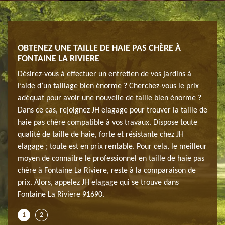
690
OBTENEZ UNE TAILLE DE HAIE PAS CHÈRE À
CHER
FONTAINE LA RIVIERE
tant
Confi
Désirez-vous à effectuer un entretien de vos jardins à
s du
pour 
l’aide d’un taillage bien énorme ? Cherchez-vous le prix
temps
adéquat pour avoir une nouvelle de taille bien énorme ?
paysa
Dans ce cas, rejoignez JH elagage pour trouver la taille de
lisant
adéqu
haie pas chère compatible à vos travaux. Dispose toute
 tout
des o
qualité de taille de haie, forte et résistante chez JH
 tous
type 
elagage ; toute est en prix rentable. Pour cela, le meilleur
les t
moyen de connaitre le professionnel en taille de haie pas
.
deman
chère à Fontaine La Riviere, reste à la comparaison de
prix. Alors, appelez JH elagage qui se trouve dans
Fontaine La Riviere 91690.
1
2