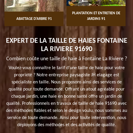
PLANTATION ET ENTRETIEN DE
ABATTAGE D'ARBRE 91
JARDINS 91
EXPERT DE LA TAILLE DE HAIES FONTAINE
LA RIVIERE 91690
Combien coûte une taille de haie à Fontaine La Riviere ?
Voulez-vous connaître le tarif d’une taille de haie pour votre
propriété ? Notre entreprise paysagiste JH elagage est
spécialiste en taille. Nous proposons ainsi des services de
qualité pour toute demande. Offrant un atout agréable pour
chaque jardin, une haie en bonne santé offre un jardin de
qualité. Professionnels en travaux de taille de haie 91690 avec
des méthodes fiables et selon le design voulu, nous sommes au
service de toute demande. Ainsi pour toute intervention, nous
déployons des méthodes et des activités de qualité.