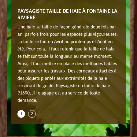
PAYSAGISTE TAILLE DE HAIE À FONTAINE LA
JARDIN
RIVIERE
haie ?
Avez-vou
Une haie se taille de façon générale deux fois par
le à
N’hésitez
an, parfois trois pour les espèces plus vigoureuses.
Fontaine
notre éq
La taille se fait en Avril au printemps et Août en
ue vous
La Rivie
été. Pour cela, il faut retenir que la taille de haie
 pouvons
voulez ta
se fait sur toute la longueur au même moment.
avez
travaille
Ainsi, il faut mettre en place des méthodes fiables
besoin. 
pour assurer les travaux. Des cordeaux attachés à
ux
méthodes
des piquets plantés aux extrémités de la haie
aille de
adéquats
serviront de guide. Paysagiste en taille de haie
hez JH
haie à F
91690, JH elagage est au service de toute
ut 91690
elagage 
demande.
et ses en
1
2