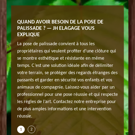
A POSE
QUAND AVOIR BESOIN DE LA POSE DE
GARANT
IN
PALISSADE ? — JH ELAGAGE VOUS
DE CLÔ
EXPLIQUE
cernent
Vous pen
La pose de palissade convient à tous les
otre
les clôt
propriétaires qui veulent profiter d’une clôture qui
vous
terrain.
se montre esthétique et résistante en même
n’avez p
temps. C’est une solution idéale afin de délimiter
bordable
renseign
votre terrain, se protéger des regards étranges des
se
et qui n’
passants et garder en sécurité vos enfants et vos
 le bon
renseign
animaux de compagnie. Laissez-vous aider par un
 pose de
prix et 
professionnel pour une pose réussie et qui respecte
à
votre cl
les règles de l’art. Contactez notre entreprise pour
contacte
de plus amples informations et une intervention
lagage la
Villecon
réussie.
pose de c
1
2