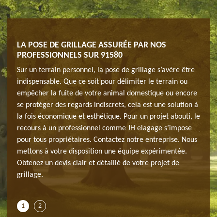
TRE
LA POSE DE GRILLAGE ASSURÉE PAR NOS
DÉC
PROFESSIONNELS SUR 91580
CLÔ
nnées,
Sur un terrain personnel, la pose de grillage s’avère être
Etant
indispensable. Que ce soit pour délimiter le terrain ou
l’ent
tent
empêcher la fuite de votre animal domestique ou encore
conce
 vos
se protéger des regards indiscrets, cela est une solution à
et ap
la fois économique et esthétique. Pour un projet abouti, le
exige
ants
recours à un professionnel comme JH elagage s’impose
jardi
.
pour tous propriétaires. Contactez notre entreprise. Nous
et au
e qui
mettons à votre disposition une équipe expérimentée.
Alors
re
Obtenez un devis clair et détaillé de votre projet de
se si
a pose
grillage.
dispo
de vo
1
2