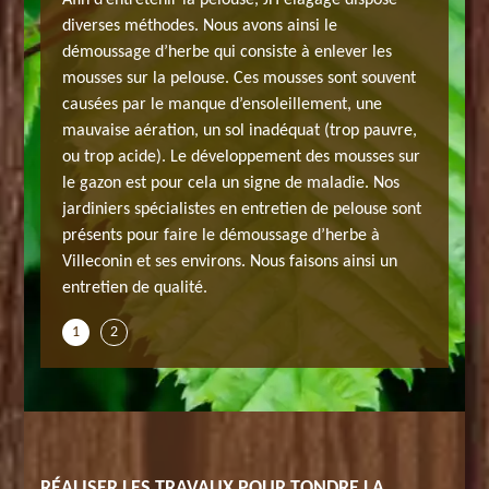
Afin d’entretenir la pelouse, JH elagage dispose
érentes
pelouse, 
diverses méthodes. Nous avons ainsi le
n effet
méthodes
démoussage d’herbe qui consiste à enlever les
glement.
la réali
mousses sur la pelouse. Ces mousses sont souvent
ut alors
Si vous 
causées par le manque d’ensoleillement, une
es
commenc
mauvaise aération, un sol inadéquat (trop pauvre,
s de
obstacles
ou trop acide). Le développement des mousses sur
 pour
massifs, 
le gazon est pour cela un signe de maladie. Nos
rbes à
ramasser
jardiniers spécialistes en entretien de pelouse sont
 tonte de
l’intéri
présents pour faire le démoussage d’herbe à
pelouse 
Villeconin et ses environs. Nous faisons ainsi un
entretien de qualité.
1
2
RÉALISER LES TRAVAUX POUR TONDRE LA