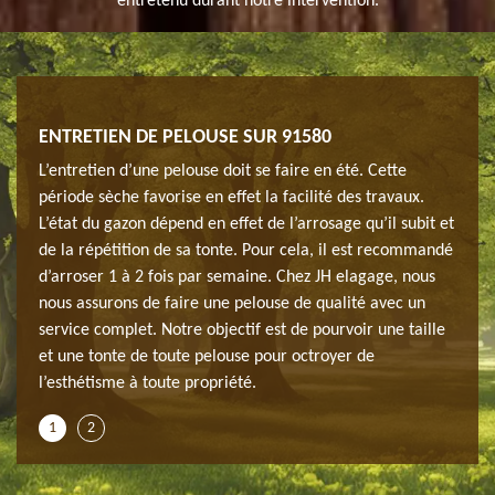
entretenu durant notre intervention.
ENTRETIEN DE PELOUSE SUR 91580
À Q
verte
L’entretien d’une pelouse doit se faire en été. Cette
Si vo
 et
période sèche favorise en effet la facilité des travaux.
et de
L’état du gazon dépend en effet de l’arrosage qu’il subit et
des i
n
de la répétition de sa tonte. Pour cela, il est recommandé
métho
 pour
d’arroser 1 à 2 fois par semaine. Chez JH elagage, nous
œuvre
ntion
nous assurons de faire une pelouse de qualité avec un
le ty
service complet. Notre objectif est de pourvoir une taille
deman
et une tonte de toute pelouse pour octroyer de
confi
l’esthétisme à toute propriété.
profe
1
2